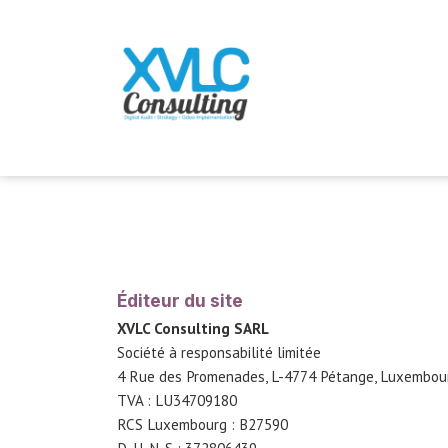
Se rendre au contenu
Accueil
Services
Contactez-nous
Poste
Éditeur du site
XVLC Consulting SARL
Société à responsabilité limitée
4 Rue des Promenades, L-4774 Pétange, Luxembou
TVA : LU34709180
RCS Luxembourg : B27590