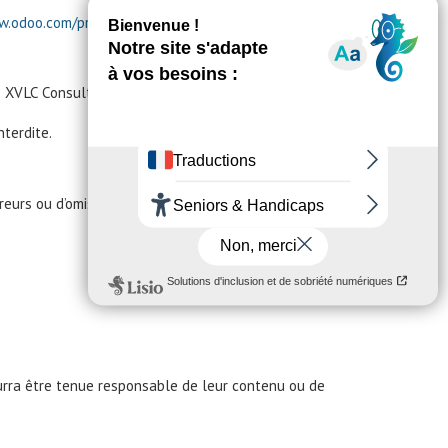
w.odoo.com/privacy
.
de XVLC Consulting SARL, sauf mention contraire.
nterdite.
reurs ou d’omissions. Elle ne pourra être tenue
pourra être tenue responsable de leur contenu ou de