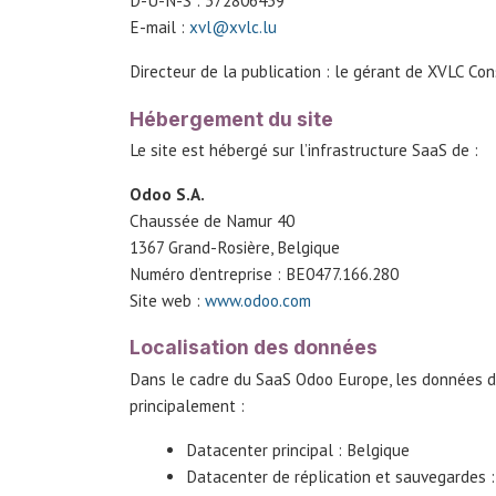
D-U-N-S : 372806439
E-mail :
xvl@xvlc.lu
Directeur de la publication : le gérant de XVLC Co
Hébergement du site
Le site est hébergé sur l’infrastructure SaaS de :
Odoo S.A.
Chaussée de Namur 40
1367 Grand-Rosière, Belgique
Numéro d’entreprise : BE0477.166.280
Site web :
www.odoo.com
Localisation des données
Dans le cadre du SaaS Odoo Europe, les données d
principalement :
Datacenter principal : Belgique
Datacenter de réplication et sauvegardes