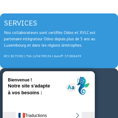
SERVICES
Nos collaborateurs sont certifiés Odoo et XVLC est
partenaire intégrateur Odoo depuis plus de 5 ans au
Luxembourg et dans les régions limitrophes.
RCS: B275902 | TVA: LU34709134 | duns®: 372806439
CONTACT
📞 Appelez nous maintenant
4, rue des Promenades à Pétange
+352 20 22 53 48
|
xvl@xvlc.lu