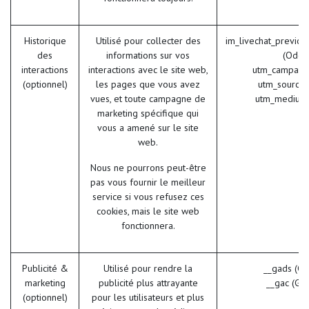
Historique
Utilisé pour collecter des
im_livechat_previou
des
informations sur vos
(Odoo
interactions
interactions avec le site web,
utm_campaig
(optionnel)
les pages que vous avez
utm_source 
vues, et toute campagne de
utm_medium
marketing spécifique qui
vous a amené sur le site
web.
Nous ne pourrons peut-être
pas vous fournir le meilleur
service si vous refusez ces
cookies, mais le site web
fonctionnera.
Publicité &
Utilisé pour rendre la
__gads (Go
marketing
publicité plus attrayante
__gac (Go
(optionnel)
pour les utilisateurs et plus