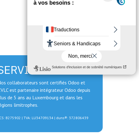
SERVICES
os collaborateurs sont certifiés Odoo et
VLC est partenaire intégrateur Odoo depuis
lus de 5 ans au Luxembourg et dans les
égions limitrophes.
CS: B275902 | TVA: LU34709134 | duns®: 372806439