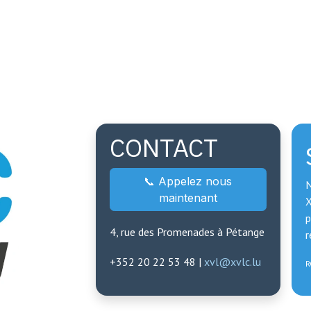
CONTACT
📞 Appelez nous
N
maintenant
X
p
4, rue des Promenades à Pétange
r
+352 20 22 53 48
|
xvl@xvlc.lu
R