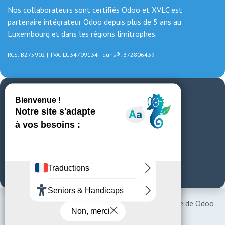
Nos collaborateurs sont certifiés Odoo et XVLC est
partenaire intégrateur Odoo depuis plus de 5 ans au
Luxembourg et dans les régions limitrophes.
RCS: B275902 | TVA: LU34709134 | duns®: 372806439
CONTACT
📞 Appelez nous maintenant
4, rue des Promenades à Pétange
+352 20 22 53 48
|
xvl@xvlc.lu
Copyright 2026© XVLC - réalisé avec l'app Website de Odoo
V19 - XVLC Consulting Sarl-s &
Croc'doo